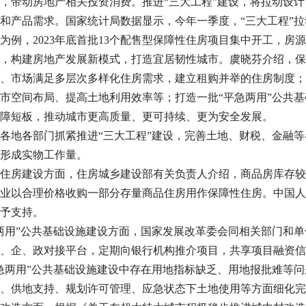
，带动房地产相关投资消费。推进“三大工程”建设，将拉动设
和产品需求。国家统计局数据显示，今年一季度，“三大工程”拉动
为例，2023年底首批13个配售型保障性住房项目集中开工，房源
，构建房地产发展新模式，打造宜居韧性城市。虞晓芬介绍，保
、市场满足多层次多样化住房需求，建立租购并举的住房制度；
市空间布局、提高土地利用效率等；打造一批“平急两用”公共
障短板，推动城市更高质量、更可持续、更为安全发展。
各地各部门抓紧推进“三大工程”建设，完善土地、财税、金融
形成实物工作量。
住房建设方面，住房城乡建设部有关负责人介绍，商品房库存较
业以合理价格收购一部分存量商品住房用作保障性住房。中国人民
予支持。
两用”公共基础设施建设方面，国家发展改革委会同相关部门和
、企、政对接平台，定期向银行机构推介项目，共享项目融资信
急两用”公共基础设施建设中存在用地指标缺乏、用地报批难等
、供地支持、规划许可管理、应急状态下土地使用等方面细化完