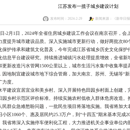
江苏发布一揽子城乡建设计划
发布时间：2024-2-29
新闻来源：《新华日报
31日-2月1日，2024年全省住房城乡建设工作会议在南京召开，
力度提升城市建设品质。深入实施城市更新行动，做好两批次
8
化保护传承和建筑文化普及，今年完成江苏省城乡历史文化保护
化信息平台建设研究。持续推进城镇污水处理提质增效，全省新增
和更新改造污水管网1500公里以上，城市生活污水集中收集率提
，因地制宜建设城市地下综合管廊，加大南京、苏州、无锡等“新城
广力度。
水平建设宜居宜业和美乡村。深入开展特色田园乡村面上创建，
田园乡村示范区评价标准。持续实施农村低收入群体危房改造。
人民群众急难愁盼问题，一批民生项目将落地实施。我省将加大
旧小区
1060个、惠及居民约25.3万户，到“十四五”期末基本完成
。我省将深入实施停车便利化工程，大力推进机关企事业单位内