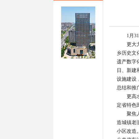
1月
更大
乡历史文
遗产数字
日、新建
设施建设
总结和推
更高
定省特色
聚焦
造城镇老
小区改造