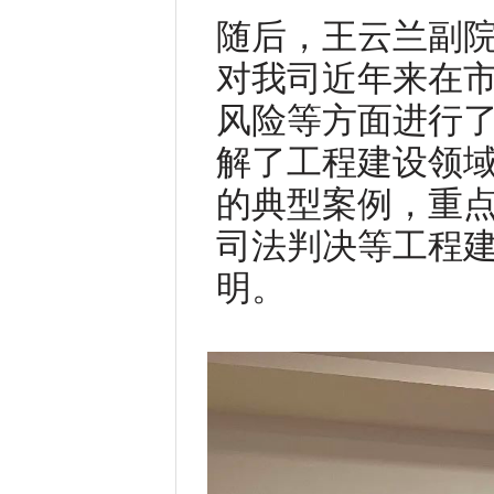
随后，王云兰副
对我司近年来在
风险等方面进行
解了工程建设领
的典型案例，重
司法判决等工程
明。