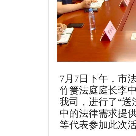
7月7日下午，市
竹箦法庭庭长李
我司，进行了“送
中的法律需求提
等代表参加此次