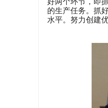
好两个环节，即
的生产任务。抓
水平。努力创建