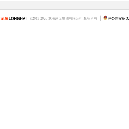
©2013-2026 龙海建设集团有限公司 版权所有
苏公网安备 3204