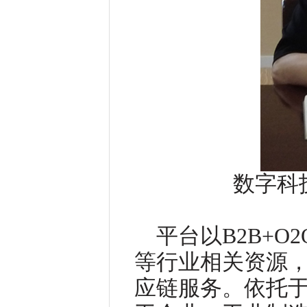
数字科
平台以B2B+
等行业相关资源
应链服务。依托